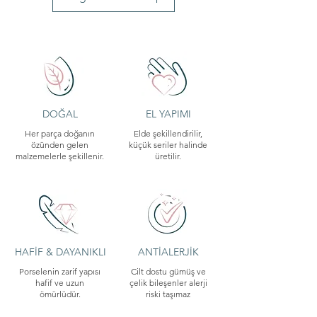
◦ Satın aldığınız ürünlerde 14 gün
Ürünlerin hiçbiri birbirinin aynısı değildir.
içerisinde ücretsiz değişim veya iade
yapabilirsiniz.
◦ Kişiye özel üretilen parçalar ile cilde
temas eden takılarda hijyen nedeniyle
değişim ve iade yapılamamaktadır. Daha
fazla bilgi için İade Politikamızı
inceleyebilirsiniz.
DOĞAL
EL YAPIMI
Her parça doğanın
Elde şekillendirilir,
özünden gelen
küçük seriler halinde
malzemelerle şekillenir.
üretilir.
HAFİF & DAYANIKLI
ANTİALERJİK
Porselenin zarif yapısı
Cilt dostu gümüş ve
hafif ve uzun
çelik bileşenler alerji
ömürlüdür.
riski taşımaz