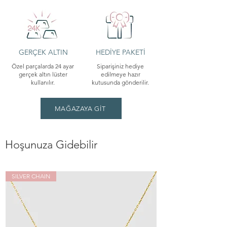
GERÇEK ALTIN
HEDİYE PAKETİ
Özel parçalarda 24 ayar
Siparişiniz hediye
gerçek altın lüster
edilmeye hazır
kullanılır.
kutusunda gönderilir.
MAĞAZAYA GİT
Hoşunuza Gidebilir
SILVER CHAIN