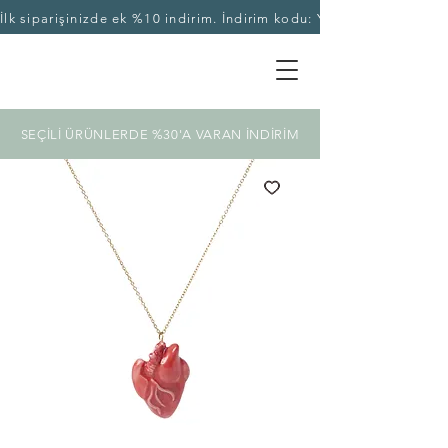
İlk siparişinizde ek %10 indirim. İndirim kodu: YASEKA10
SEÇİLİ ÜRÜNLERDE %30'A VARAN İNDİRİM