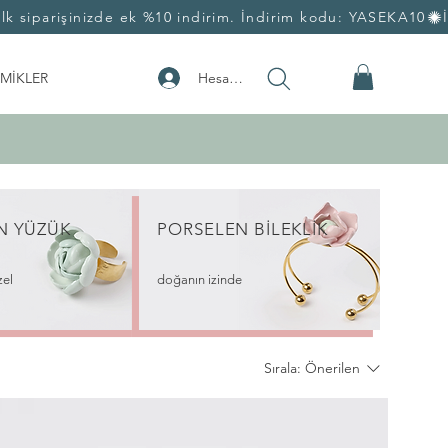
Hesabım
MİKLER
EN
YÜZÜK
PORSELEN
BİLEKLİK
zel
doğanın izinde
Sırala:
Önerilen