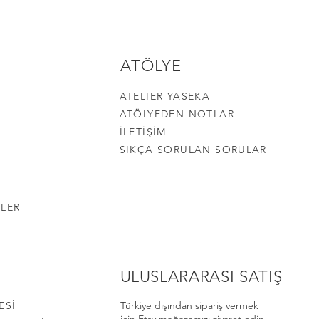
ATÖLYE
ATELIER YASEKA
ATÖLYEDEN NOTLAR
İLETİŞİM
SIKÇA SORULAN SORULAR
LER
ULUSLARARASI SATIŞ
ESİ
Türkiye dışından sipariş vermek
için Etsy mağazamızı ziyaret edin.