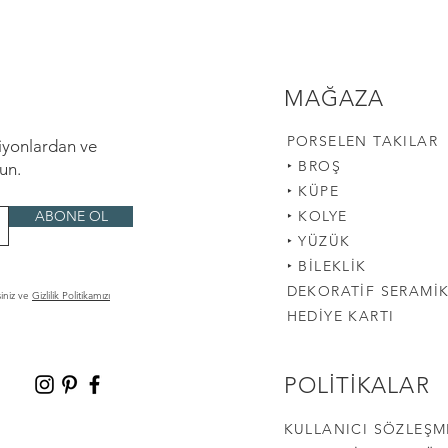
MAĞAZA
PORSELEN TAKILAR
siyonlardan ve
‣
BROŞ
lun.
‣
KÜPE
ABONE OL
‣
KOLYE
‣
YÜZÜK
‣
BİLEKLİK
DEKORATİF SERAMİK
siniz ve
Gizlilik Politikamızı
HEDİYE KARTI
POLİTİKALAR
KULLANICI SÖZLEŞM