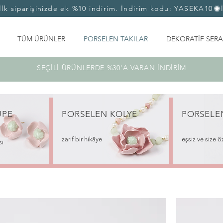
TÜM ÜRÜNLER
PORSELEN TAKILAR
DEKORATİF SERA
SEÇİLİ ÜRÜNLERDE %30'A VARAN İNDİRİM
ÜPE
PORSELEN
KOLYE
PORSEL
zarif bir hikâye
eşsiz ve size ö
sı