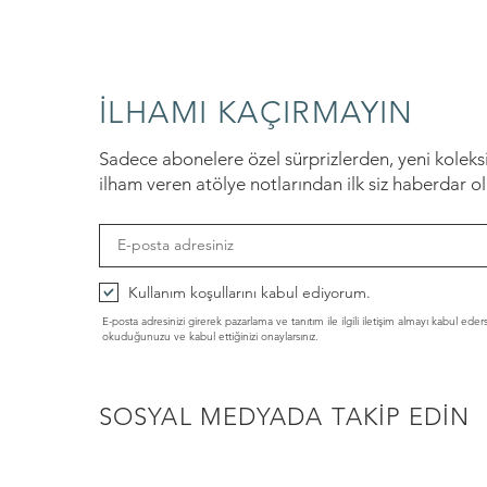
İLHAMI KAÇIRMAYIN
Sadece abonelere özel sürprizlerden, yeni kolek
ilham veren atölye notlarından ilk siz haberdar o
Kullanım koşullarını kabul ediyorum.
E-posta adresinizi girerek pazarlama ve tanıtım ile ilgili iletişim almayı kabul eder
okuduğunuzu ve kabul ettiğinizi onaylarsınız.
SOSYAL MEDYADA TAKİP EDİN