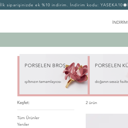
İlk siparişinizde ek %10 indirim. İndirim kodu: YASEKA10
İNDİRİM
PORSELEN BROŞ
PORSELEN
K
ışıltınızın tamamlayıcısı
doğanın sessiz fısıltı
Keşfet:
2 ürün
Tüm Ürünler
Yeniler