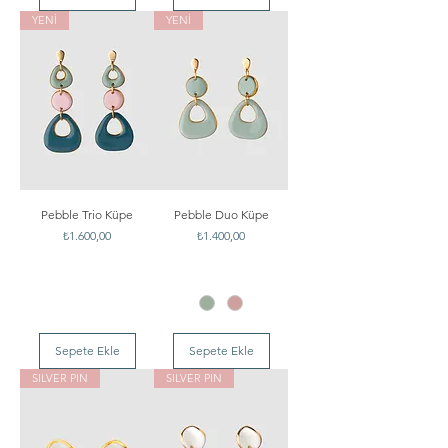
YENİ
YENİ
Pebble Trio Küpe
Pebble Duo Küpe
Fiyat
Fiyat
₺1.600,00
₺1.400,00
Sepete Ekle
Sepete Ekle
SILVER PIN
SILVER PIN