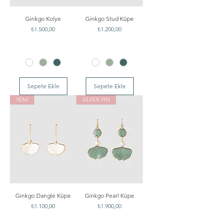
Ginkgo Kolye
Ginkgo Stud Küpe
Fiyat
Fiyat
₺1.500,00
₺1.200,00
Sepete Ekle
Sepete Ekle
YENİ
SILVER PIN
Ginkgo Dangle Küpe
Ginkgo Pearl Küpe
Fiyat
Fiyat
₺1.100,00
₺1.900,00