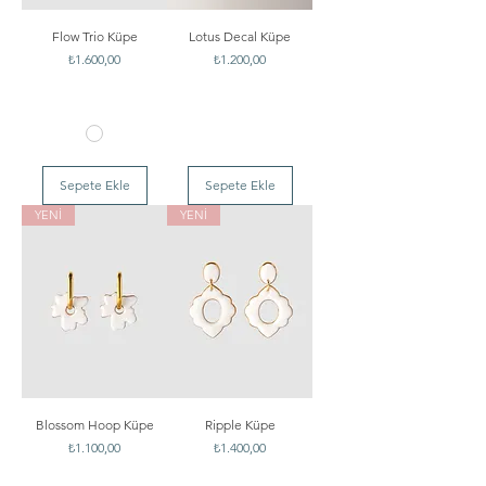
Flow Trio Küpe
Lotus Decal Küpe
Fiyat
Fiyat
₺1.600,00
₺1.200,00
Sepete Ekle
Sepete Ekle
YENİ
YENİ
Blossom Hoop Küpe
Ripple Küpe
Fiyat
Fiyat
₺1.100,00
₺1.400,00