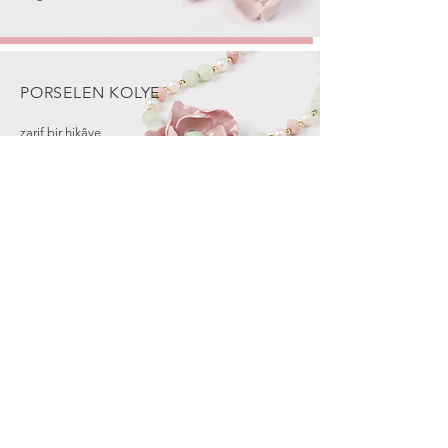
PORSELEN
KOLYE
zarif bir hikâye
PORSELEN
YÜZÜK
eşsiz ve size özel
PORSELEN
BİLEKLİK
doğanın izinde