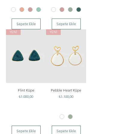
Sepete Ekle
Sepete Ekle
YENİ
YENİ
Flint Küpe
Pebble Heart Küpe
Fiyat
Fiyat
₺1.000,00
₺1.100,00
Sepete Ekle
Sepete Ekle