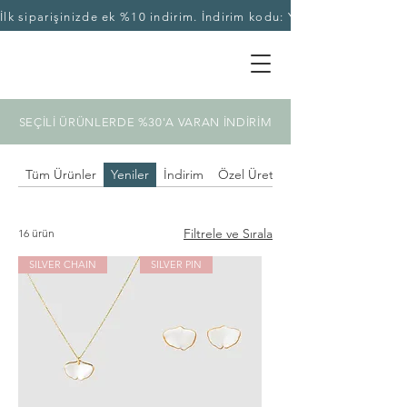
İlk siparişinizde ek %10 indirim. İndirim kodu: YASEKA10
SEÇİLİ ÜRÜNLERDE %30'A VARAN İNDİRİM
Tüm Ürünler
Yeniler
İndirim
Özel Üretim
Filtrele ve Sırala
16 ürün
SILVER CHAIN
SILVER PIN