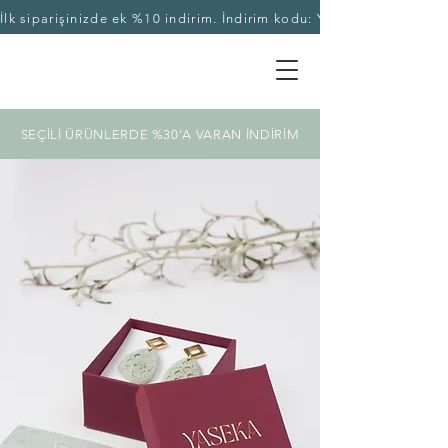
İlk siparişinizde ek %10 indirim. İndirim kodu: YASEKA10
SEÇİLİ ÜRÜNLERDE %30'A VARAN İNDİRİM