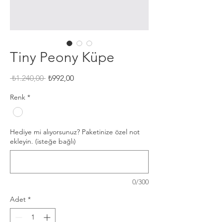
Tiny Peony Küpe
Normal
İndirimli
 ₺1.240,00 
₺992,00
Fiyat
Fiyat
Renk
*
Hediye mi alıyorsunuz? Paketinize özel not
ekleyin. (isteğe bağlı)
0/300
Adet
*