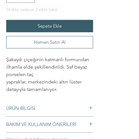
Stokta sadece 3 adet kaldı
Sepete Ekle
Hemen Satın Al
Şakayık çiçeğinin katmanlı formundan
ilhamla elde şekillendirildi. Saf beyaz
porselen taç
yapraklar, merkezindeki altın lüster
detayıyla tamamlanıyor.
ÜRÜN BİLGİSİ
Materyaller
BAKIM VE KULLANIM ÖNERİLERİ
◦ Porselen
◦ 24 ayar altın lüster
◦ Temizlemek için nemli bir bezle hafifçe