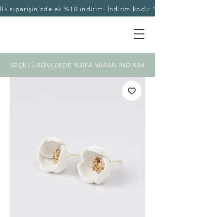
İlk siparişinizde ek %10 indirim. İndirim kodu: YASEKA10
SEÇİLİ ÜRÜNLERDE %30'A VARAN İNDİRİM