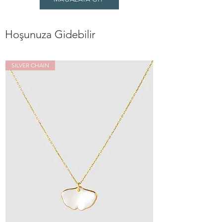
Hoşunuza Gidebilir
SILVER CHAIN