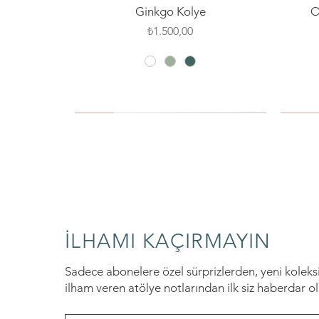
Hızlı Bakış
Ginkgo Kolye
O
Fiyat
₺1.500,00
YENİ
SILVER PIN
YENİ
YENİ
SILVER
YENİ
İLHAMI KAÇIRMAYIN
Sadece abonelere özel sürprizlerden, yeni kolek
ilham veren atölye notlarından ilk siz haberdar o