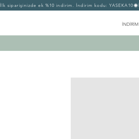
İlk siparişinizde ek %10 indirim. İndirim kodu: YASEKA10
İNDİRİM