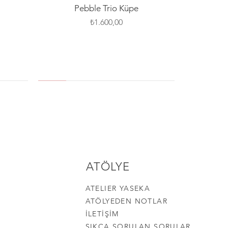
Hızlı Bakış
Pebble Trio Küpe
Fiyat
₺1.600,00
YENİ
SILVER PIN
YENİ
ATÖLYE
ATELIER YASEKA
ATÖLYEDEN NOTLAR
İLETİŞİM
SIKÇA SORULAN SORULAR