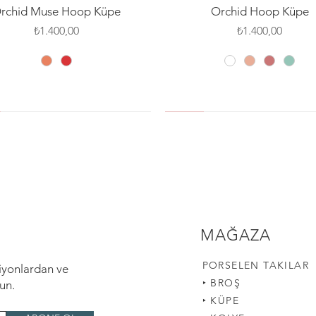
Hızlı Bakış
Hızlı Bakış
rchid Muse Hoop Küpe
Orchid Hoop Küpe
Fiyat
Fiyat
₺1.400,00
₺1.400,00
 PIN
SILVER PIN
SILVER PIN
YENİ
MAĞAZA
PORSELEN TAKILAR
siyonlardan ve
‣
BROŞ
lun.
‣
KÜPE