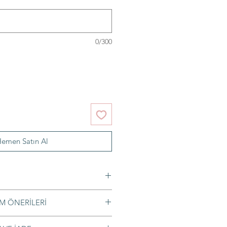
0/300
emen Satın Al
M ÖNERİLERİ
 çelik küpe iğnesi
mli bir bezle hafifçe silmeniz