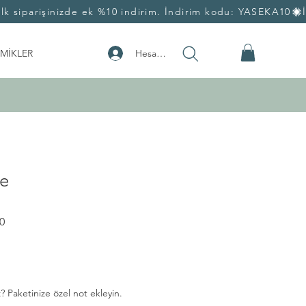
Hesabım
MİKLER
e
İndirimli
0
Fiyat
? Paketinize özel not ekleyin.