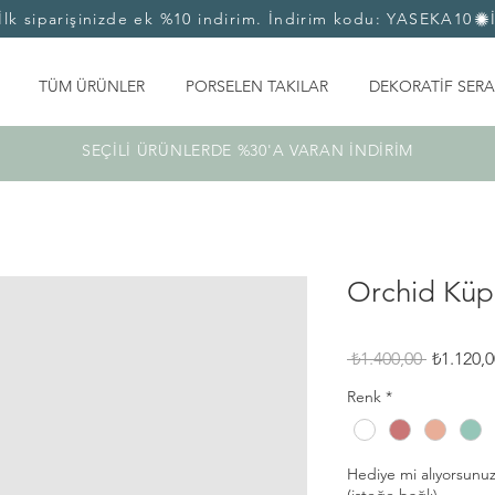
TÜM ÜRÜNLER
PORSELEN TAKILAR
DEKORATİF SERA
SEÇİLİ ÜRÜNLERDE %30'A VARAN İNDİRİM
Orchid Küp
Normal
 ₺1.400,00 
₺1.120,0
Fiyat
Renk
*
Hediye mi alıyorsunuz