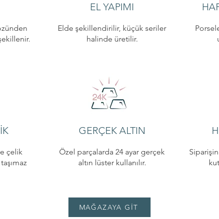
EL YAPIMI
HAF
özünden
Elde şekillendirilir, küçük seriler
Porsele
killenir.
halinde üretilir.
İK
GERÇEK ALTIN
H
e çelik
Özel parçalarda 24 ayar gerçek
Siparişi
i taşımaz
altın lüster kullanılır.
ku
MAĞAZAYA GİT