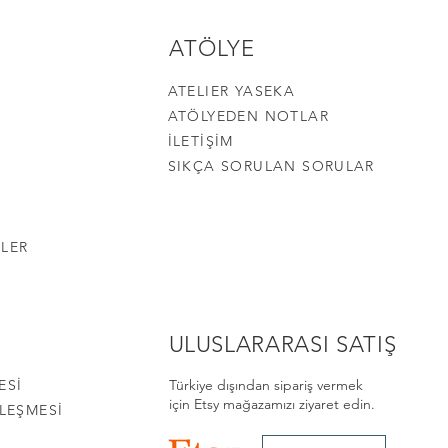
ATÖLYE
ATELIER YASEKA
ATÖLYEDEN NOTLAR
İLETİŞİM
SIKÇA SORULAN SORULAR
LER
Hızlı Bakış
Hızlı Bakış
Hızlı Bakış
Ginkgo Dangle Küpe
Flow Stud Küpe
Ripple Küpe
Fiyat
Fiyat
Fiyat
₺1.100,00
₺1.200,00
₺1.400,00
ULUSLARARASI SATIŞ
ESİ
Türkiye dışından sipariş vermek
için Etsy mağazamızı ziyaret edin.
LEŞMESİ