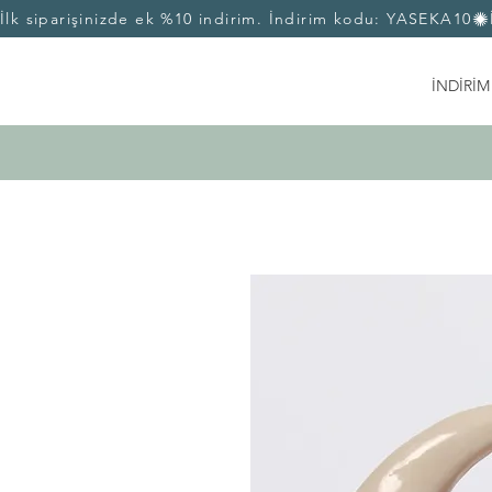
İlk siparişinizde ek %10 indirim. İndirim kodu: YASEKA10
İNDİRİM