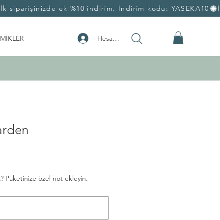
Hesabım
MİKLER
arden
? Paketinize özel not ekleyin.