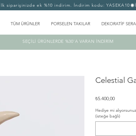
TÜM ÜRÜNLER
PORSELEN TAKILAR
DEKORATİF SERA
SEÇİLİ ÜRÜNLERDE %30'A VARAN İNDİRİM
Celestial G
Fiyat
₺5.400,00
Hediye mi alıyorsunuz
(isteğe bağlı)