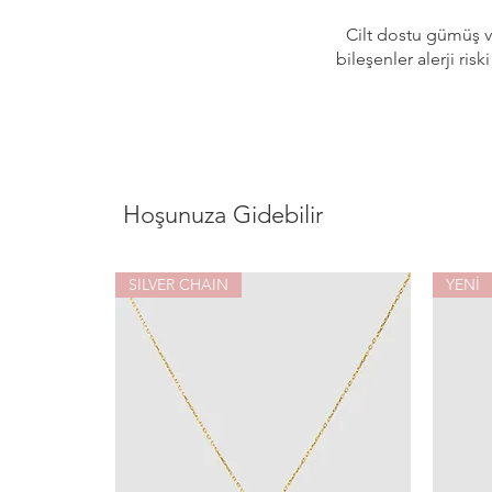
Cilt dostu gümüş v
bileşenler alerji risk
Hoşunuza Gidebilir
SILVER CHAIN
YENİ