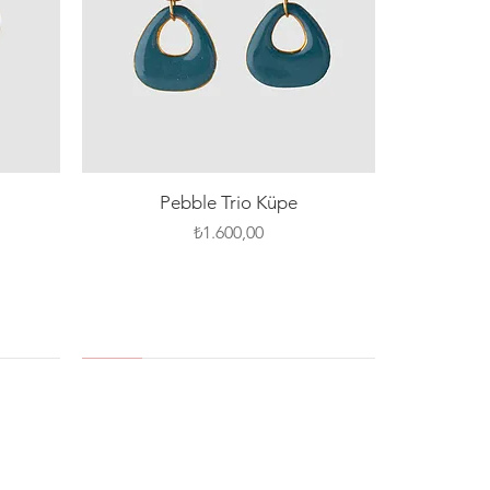
Hızlı Bakış
Pebble Trio Küpe
Fiyat
₺1.600,00
YENİ
SILVER PIN
YENİ