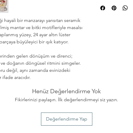
◦ Siparişleriniz 1-3 i
Ölçüler
yeterlidir.
Teslimat süresi, bu
◦ 20 cm (yükseklik) x
◦ Seramik kırılgan b
değişiklik göstermek
korumanız önerilir.
i hayali bir manzarayı yansıtan seramik
◦ Siparişiniz kargoy
Üretim
ilmiş mantar ve bitki motifleriyle masalsı
siteye kayıtlı olduğu
◦ Elde şekillendirildi
Kargo takip maili a
kaplanmış yüzey, 24 ayar altın lüster
◦ Her parça elde üreti
mailinizdeki spam/ta
arçaya büyüleyici bir ışık katıyor.
gösterir ve size özeld
edebilirsiniz. Ek ol
aynısı değildir.
siparişinizin durumun
iklerinden gelen dönüşüm ve direnci;
◦ Satın aldığınız ürü
ni ve doğanın döngüsel ritmini simgeler.
değişim veya iade ya
oru değil, aynı zamanda evinizdeki
◦ Kişiye özel üretile
 ifade aracıdır.
takılarda hijyen ned
yapılamamaktadır. Da
Henüz Değerlendirme Yok
Politika'mızı inceleye
Fikirlerinizi paylaşın. İlk değerlendirmeyi siz yazın.
Değerlendirme Yap