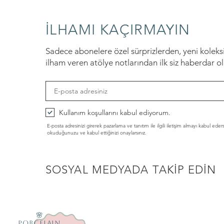
İLHAMI KAÇIRMAYIN
Sadece abonelere özel sürprizlerden, yeni kolek
ilham veren atölye notlarından ilk siz haberdar o
Kullanım koşullarını kabul ediyorum.
E-posta adresinizi girerek pazarlama ve tanıtım ile ilgili iletişim almayı kabul eder
Hızlı Bakış
Hızlı Bakış
Hızlı Bakış
Ginkgo Stud Küpe
Pebble Duo Küpe
Lotus Decal Küpe
okuduğunuzu ve kabul ettiğinizi onaylarsınız.
Fiyat
Fiyat
Fiyat
₺1.400,00
₺1.200,00
₺1.200,00
SOSYAL MEDYADA TAKİP EDİN
🌸
PORCELAIN