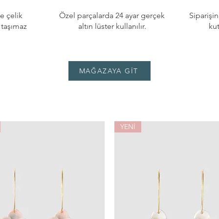
e çelik
Özel parçalarda 24 ayar gerçek
Siparişi
i taşımaz
altın lüster kullanılır.
ku
MAĞAZAYA GİT
YENİ