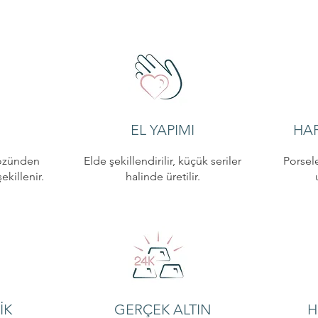
EL YAPIMI
HAF
özünden
Elde şekillendirilir, küçük seriler
Porsele
killenir.
halinde üretilir.
İK
GERÇEK ALTIN
H