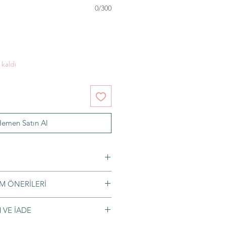
0/300
 kaldı
emen Satın Al
M ÖNERİLERİ
içindir. Masa, sehpa, raf veya
 yaldız
 VE İADE
ilir.
mli bir bezle hafifçe silmeniz