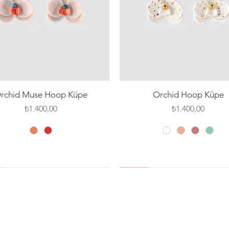
Hızlı Bakış
Hızlı Bakış
rchid Muse Hoop Küpe
Orchid Hoop Küpe
Fiyat
Fiyat
₺1.400,00
₺1.400,00
 PIN
SILVER PIN
SILVER PIN
YENİ