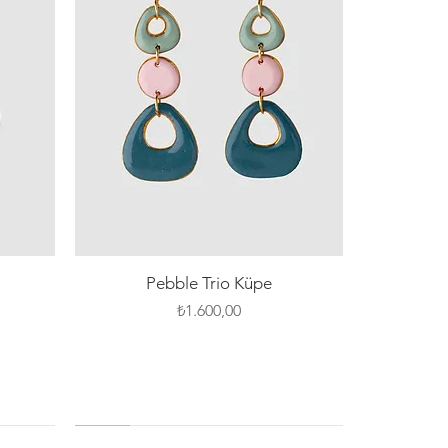
Hızlı Bakış
Pebble Trio Küpe
Fiyat
₺1.600,00
YENİ
SILVER PIN
YENİ