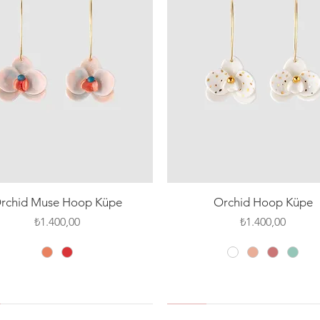
Hızlı Bakış
Hızlı Bakış
rchid Muse Hoop Küpe
Orchid Hoop Küpe
Fiyat
Fiyat
₺1.400,00
₺1.400,00
 PIN
SILVER PIN
SILVER PIN
YENİ