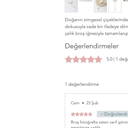
Doğanın simgesel çiçeklerinden
dokusuyla sade bir ifadeye dön
çelik broş iğnesiyle tamamlanıp g
Değerlendirmeler
5 üzerinden 5 yıldız
5.0 | 1 de
1 değerlendirme
Cem
•
23 Şub
Doğrulandı
5 üzerinden 5 yıldız
Broş fotoğrafta zaten zarif gör
emeğinize sağlık.