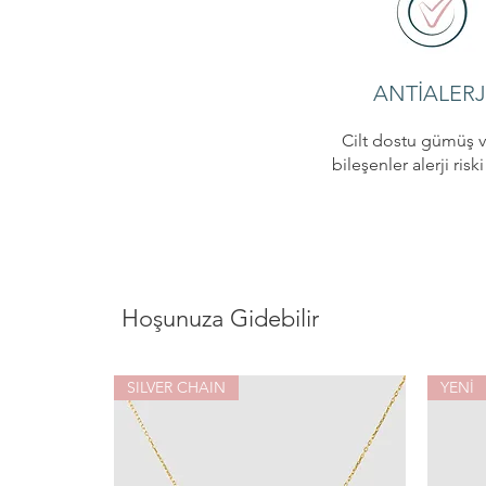
ANTİALERJ
Cilt dostu gümüş v
bileşenler alerji risk
Hoşunuza Gidebilir
SILVER CHAIN
YENİ