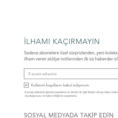
İLHAMI KAÇIRMAYIN
Sadece abonelere özel sürprizlerden, yeni kolek
ilham veren atölye notlarından ilk siz haberdar o
Kullanım koşullarını kabul ediyorum.
E-posta adresinizi girerek pazarlama ve tanıtım ile ilgili iletişim almayı kabul eder
Hızlı Bakış
Hızlı Bakış
Hızlı Bakış
Ginkgo Stud Küpe
Pebble Duo Küpe
Lotus Decal Küpe
okuduğunuzu ve kabul ettiğinizi onaylarsınız.
Fiyat
Fiyat
Fiyat
₺1.400,00
₺1.200,00
₺1.200,00
SOSYAL MEDYADA TAKİP EDİN