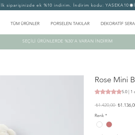
TÜM ÜRÜNLER
PORSELEN TAKILAR
DEKORATİF SERA
SEÇİLİ ÜRÜNLERDE %30'A VARAN İNDİRİM
Rose Mini B
1 değerlendirmeye 
5.0 | 
Normal
 ₺1.420,00 
₺1.136,0
Fiyat
Renk
*