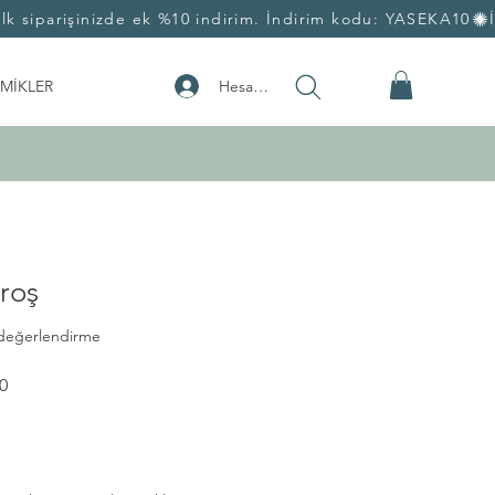
Hesabım
MİKLER
roş
göre beş yıldız üzerinden hesaplanan puan 5.0
1 değerlendirme
İndirimli
0
Fiyat