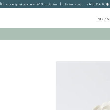
İlk siparişinizde ek %10 indirim. İndirim kodu: YASEKA10
İNDİRİM