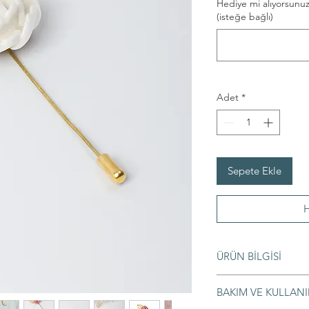
Hediye mi alıyorsunuz
(isteğe bağlı)
Adet
*
Sepete Ekle
H
ÜRÜN BİLGİSİ
Materyaller
BAKIM VE KULLANI
◦ Porselen