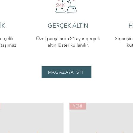
İK
GERÇEK ALTIN
H
e çelik
Özel parçalarda 24 ayar gerçek
Siparişi
i taşımaz
altın lüster kullanılır.
ku
MAĞAZAYA GİT
YENİ