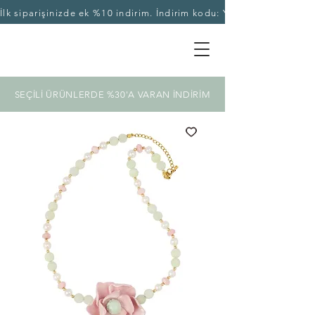
İlk siparişinizde ek %10 indirim. İndirim kodu: YASEKA10
SEÇİLİ ÜRÜNLERDE %30'A VARAN İNDİRİM