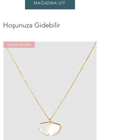
MAĞAZAYA GİT
Hoşunuza Gidebilir
SILVER CHAIN