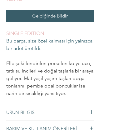
Geldiğinde Bildir
SINGLE EDITION
Bu parça, size özel kalması için yalnızca
bir adet üretildi.
Elle şekillendirilen porselen kolye ucu,
tatlı su incileri ve doğal taşlarla bir araya
geliyor. Mat yeşil yeşim taşları doğa
tonlarını, pembe opal boncuklar ise
narin bir sıcaklığı yansıtıyor.
ÜRÜN BİLGİSİ
Materyaller
BAKIM VE KULLANIM ÖNERİLERİ
◦ Porselen
◦ Tatlı su incisi