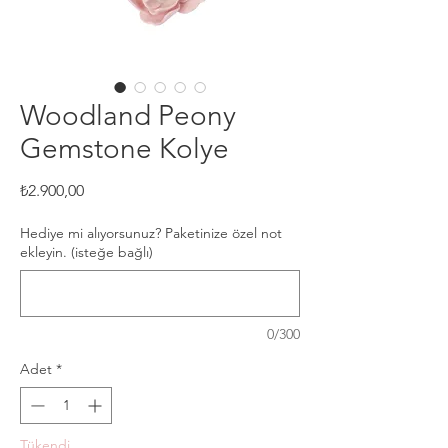
Woodland Peony
Gemstone Kolye
Fiyat
₺2.900,00
Hediye mi alıyorsunuz? Paketinize özel not
ekleyin. (isteğe bağlı)
0/300
Adet
*
Tükendi