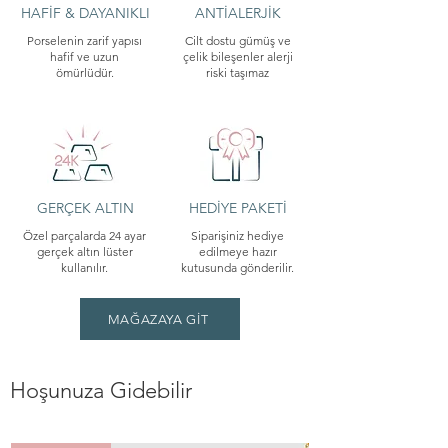
HAFİF & DAYANIKLI
ANTİALERJİK
Porselenin zarif yapısı
Cilt dostu gümüş ve
hafif ve uzun
çelik bileşenler alerji
ömürlüdür.
riski taşımaz
GERÇEK ALTIN
HEDİYE PAKETİ
Özel parçalarda 24 ayar
Siparişiniz hediye
gerçek altın lüster
edilmeye hazır
kullanılır.
kutusunda gönderilir.
MAĞAZAYA GİT
Hoşunuza Gidebilir