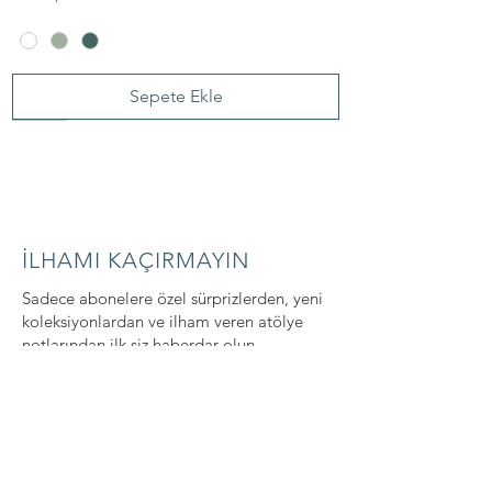
Sepete Ekle
YENİ
YENİ
YENİ
YENİ
YENİ
SILVER PIN
YENİ
SILVER PIN
SILVER PIN
SILVER PIN
SILVER PIN
YENİ
YENİ
YENİ
YENİ
İLHAMI KAÇIRMAYIN
Sadece abonelere özel sürprizlerden, yeni
koleksiyonlardan ve ilham veren atölye
notlarından ilk siz haberdar olun.
ABONE OL