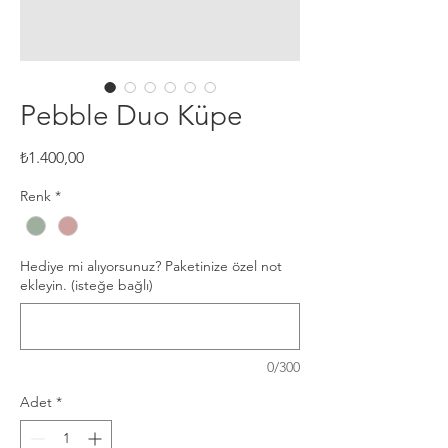
Pebble Duo Küpe
Fiyat
₺1.400,00
Renk
*
Hediye mi alıyorsunuz? Paketinize özel not
ekleyin. (isteğe bağlı)
0/300
Adet
*