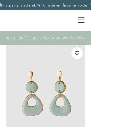
İlk siparişinizde ek %10 indirim. İndirim kodu: YASEKA10
SEÇİLİ ÜRÜNLERDE %30'A VARAN İNDİRİM