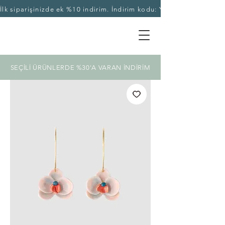
İlk siparişinizde ek %10 indirim. İndirim kodu: YASEKA10
SEÇİLİ ÜRÜNLERDE %30'A VARAN İNDİRİM