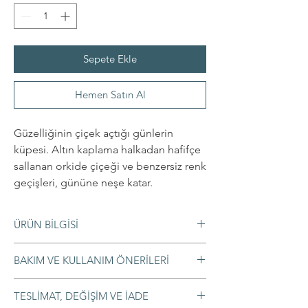
Sepete Ekle
Hemen Satın Al
Güzelliğinin çiçek açtığı günlerin
küpesi. Altın kaplama halkadan hafifçe
sallanan orkide çiçeği ve benzersiz renk
geçişleri, gününe neşe katar.
ÜRÜN BİLGİSİ
Materyaller
BAKIM VE KULLANIM ÖNERİLERİ
◦ Porselen
◦ Hipoalerjenik 316L çelik halka
◦ Temizlemek için nemli bir bezle hafifçe
TESLİMAT, DEĞİŞİM VE İADE
silmeniz yeterlidir. Parfüm, krem, alkol