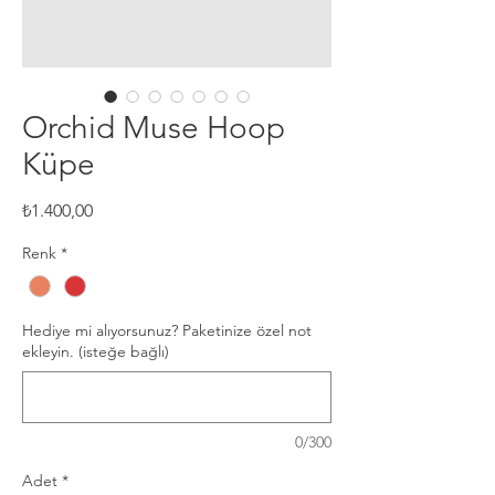
Orchid Muse Hoop
Küpe
Fiyat
₺1.400,00
Renk
*
Hediye mi alıyorsunuz? Paketinize özel not
ekleyin. (isteğe bağlı)
0/300
Adet
*