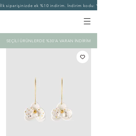
İlk siparişinizde ek %10 indirim. İndirim kodu: YASEKA10
SEÇİLİ ÜRÜNLERDE %30'A VARAN İNDİRİM