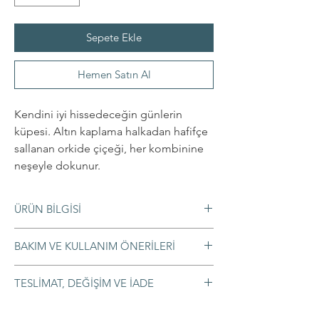
Sepete Ekle
Hemen Satın Al
Kendini iyi hissedeceğin günlerin
küpesi. Altın kaplama halkadan hafifçe
sallanan orkide çiçeği, her kombinine
neşeyle dokunur.
ÜRÜN BİLGİSİ
Materyaller
BAKIM VE KULLANIM ÖNERİLERİ
◦ Porselen
◦ Beyaz renk seçeneğinde 24 ayar altın
◦ Temizlemek için nemli bir bezle hafifçe
lüster uygulanmıştır
TESLİMAT, DEĞİŞİM VE İADE
silmeniz yeterlidir. Parfüm, krem, alkol
◦ Hipoalerjenik 316L çelik halka
veya kimyasal temizlik ürünlerinden uzak
◦ Siparişleriniz 1-3 iş günü içinde kargoya
Ölçüler