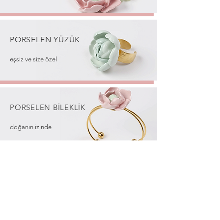
PORSELEN
YÜZÜK
eşsiz ve size özel
PORSELEN
BİLEKLİK
doğanın izinde
İLHAMI KAÇIRMAYIN
Sadece abonelere özel sürprizlerden, yeni
koleksiyonlardan ve ilham veren atölye