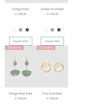
Ginkgo Kolye
Ginkgo Stud Küpe
Fiyat
Fiyat
₺1.500,00
₺1.200,00
Sepete Ekle
Sepete Ekle
SILVER PIN
SILVER PIN
Ginkgo Pearl Küpe
Flow Stud Küpe
Fiyat
Fiyat
₺1.900,00
₺1.200,00