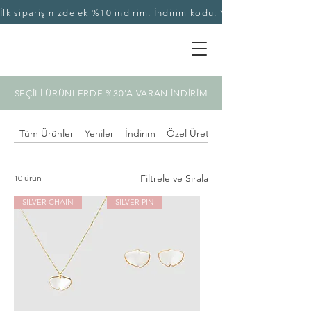
İlk siparişinizde ek %10 indirim. İndirim kodu: YASEKA10
SEÇİLİ ÜRÜNLERDE %30'A VARAN İNDİRİM
Tüm Ürünler
Yeniler
İndirim
Özel Üretim
Filtrele ve Sırala
10 ürün
SILVER CHAIN
SILVER PIN